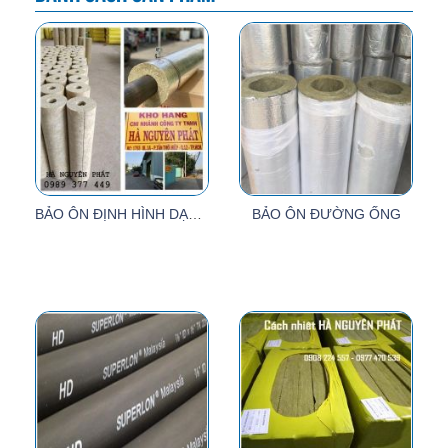
BẢO ÔN ĐỊNH HÌNH DẠNG ỐNG CÓ LỚP BẠC
BẢO ÔN ĐƯỜNG ỐNG