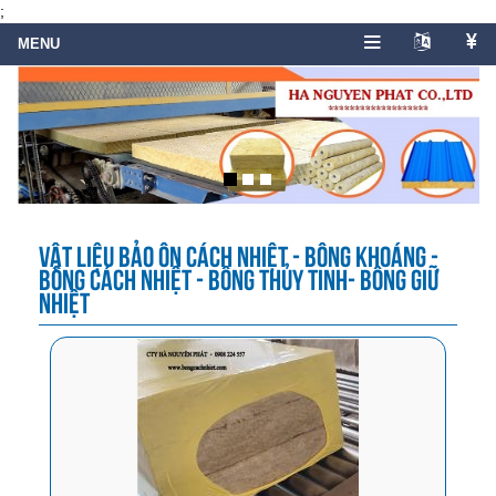
;
VẬT LIỆU BẢO ÔN CÁCH NHIỆT - BÔNG KHOÁNG -
BÔNG CÁCH NHIỆT - BÔNG THỦY TINH- BÔNG GIỮ
NHIỆT