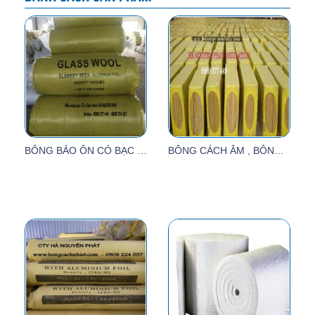
BÔNG BẢO ÔN CÓ BẠC TỶ TRỌNG 12KG
BÔNG CÁCH ÂM , BÔNG KHOÁNG CÁCH ÂM