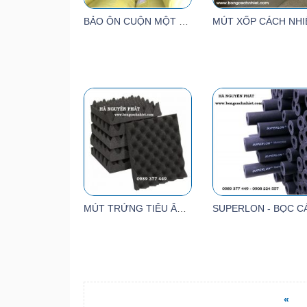
BẢO ÔN CUỘN MỘT MẶT LƯỚI KẼM
MÚT TRỨNG TIÊU ÂM ỐNG GIÓ ( 1.6M X 2M X 50MM)
«