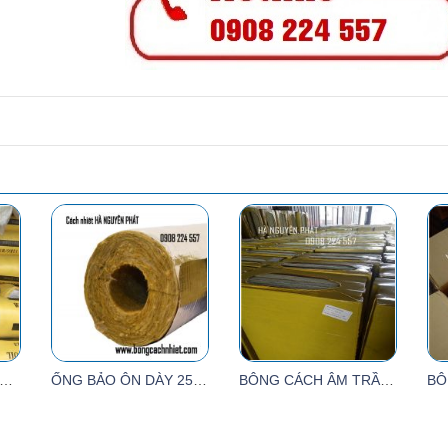
ÔNG THỦY TINH TIÊU ÂM
ỐNG BẢO ÔN DÀY 25MM
BÔNG CÁCH ÂM TRẦN VÁCH THẠCH CAO