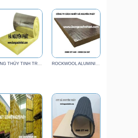
BÔNG THỦY TINH TRÁNG BẠC 1 MẶT 24KG/M3
ROCKWOOL ALUMINIUM FOIL - ROCKWOOL 1 MẶT BẠC