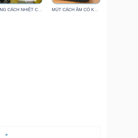
BÔNG CÁCH NHIỆT CUỘN
MÚT CÁCH ÂM CÓ KEO 25MM ( 1M X 10M X 25MM)
»