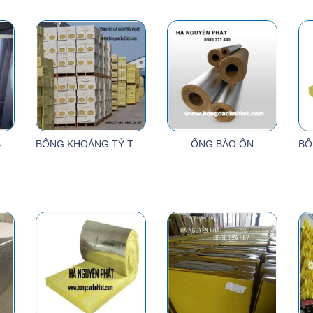
ROCKWOOL PIPE - BỌC CÁCH NHIỆT ĐƯỜNG ỐNG HƠI
BÔNG KHOÁNG TỶ TRỌNG 60KG- 80KG - 120KG/M3
ỐNG BẢO ÔN