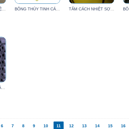
MÚT XỐP CÁCH NHIỆT MỘT MẶT BẠC PE OPP
BÔNG THỦY TINH CÁCH NHIỆT ORD
TẤM CÁCH NHIỆT SỢI THỦY TINH
SUPERLON - BỌC CÁCH NHIỆT HỆ THỐNG LẠNH
6
7
8
9
10
11
12
13
14
15
16