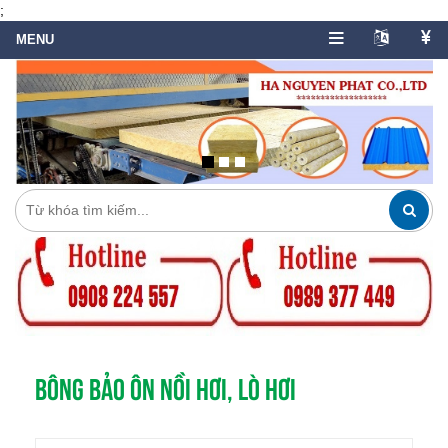
;
BÔNG BẢO ÔN NỒI HƠI, LÒ HƠI