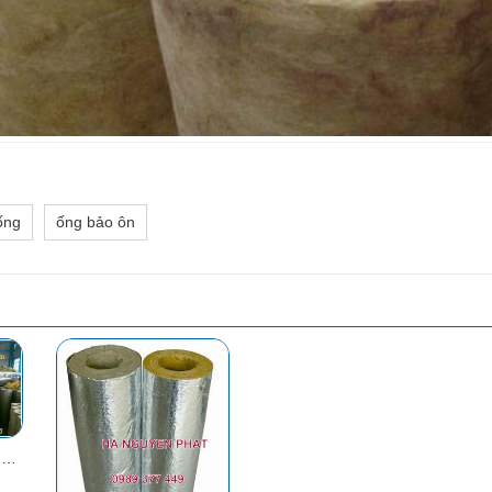
ống
ống bảo ôn
BẢO ÔN ỐNG - ỐNG BẢO ÔN