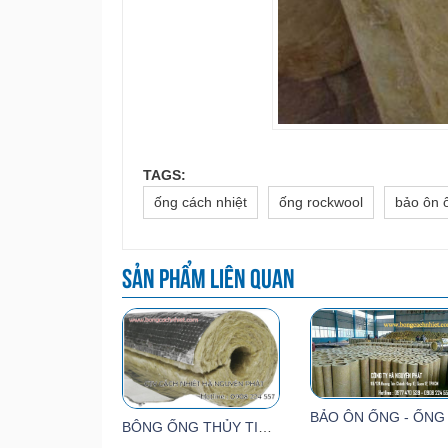
TAGS:
ống cách nhiệt
ống rockwool
bảo ôn 
Sản phẩm liên quan
BÔNG ỐNG THỦY TINH CÓ BẠC BẢO ÔN