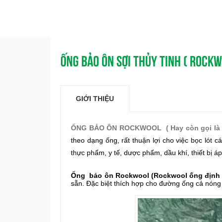
ỐNG BẢO ÔN SỢI THỦY TINH ( ROCK
GIỚI THIỆU
ỐNG BẢO ÔN ROCKWOOL ( Hay còn gọi là 
theo dạng ống, rất thuận lợi cho việc bọc lót
thực phẩm, y tế, dược phẩm, dầu khí, thiết bị áp
Ống bảo ôn Rockwool (Rockwool ống định 
sẵn. Đặc biệt thích hợp cho đường ống cả nóng 