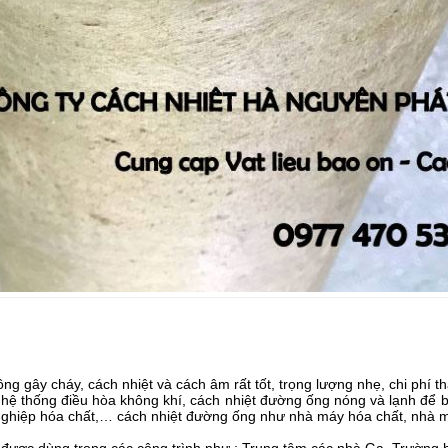
g gây cháy, cách nhiệt và cách âm rất tốt, trọng lượng nhẹ, chi phí t
hệ thống điều hòa không khí, cách nhiệt đường ống nóng và lạnh để b
nghiệp hóa chất,… cách nhiệt đường ống như nhà máy hóa chất, nhà 
 được dùng trong các công trình như : Trung tâm các nhà Ga, Trường