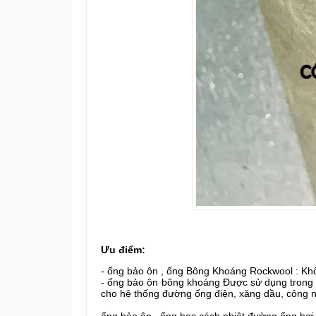
Ưu điểm:
- ống bảo ôn , ống Bông Khoáng Rockwool : Khôn
- ống bảo ôn bông khoáng Được sử dụng trong 
cho hệ thống đường ống điện, xăng dầu, công 
ống bảo ôn , ống bọc cách nhiệt đường ống hơi