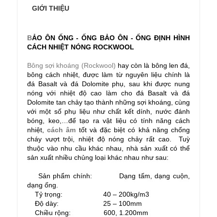
GIỚI THIỆU
B
ẢO ÔN ỐNG - ỐNG BẢO ÔN - ỐNG ĐỊNH HÌNH
CÁCH NHIỆT NÓNG ROCKWOOL
Bông sợi khoáng (Rockwool)
hay còn là bông len đá,
bông cách nhiệt, được làm từ nguyên liệu chính là
đá Basalt và đá Dolomite phụ, sau khi được nung
nóng với nhiệt độ cao làm cho đá Basalt và đá
Dolomite tan chảy tạo thành những sợi khoáng, cùng
với một số phụ liệu như chất kết dính, nước đánh
bóng, keo,…để tạo ra vật liệu có tính năng cách
nhiệt,
cách âm
tốt và đặc biệt có khả năng chống
cháy vượt trội, nhiệt độ nóng chảy rất cao. Tuỳ
thuộc vào nhu cầu khác nhau, nhà sản xuất có thể
sản xuất nhiều chủng loại khác nhau như sau:
Sản phẩm chính: Dạng tấm, dạng cuộn,
dạng ống.
Tỷ trọng: 40 – 200kg/m3
Độ dày: 25 – 100mm
Chiều rộng: 600, 1.200mm