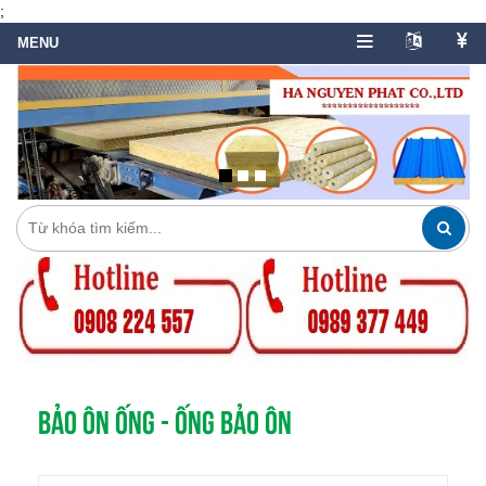
;
BẢO ÔN ỐNG - ỐNG BẢO ÔN