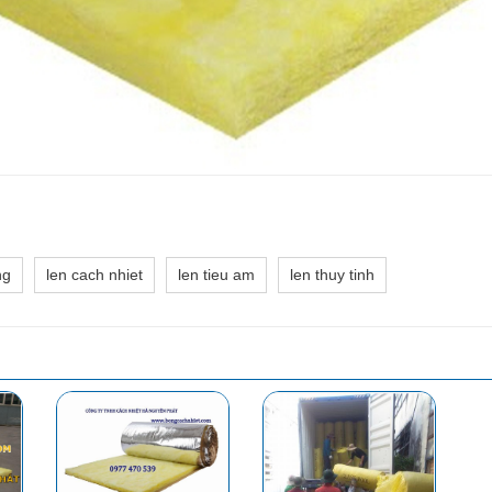
ng
len cach nhiet
len tieu am
len thuy tinh