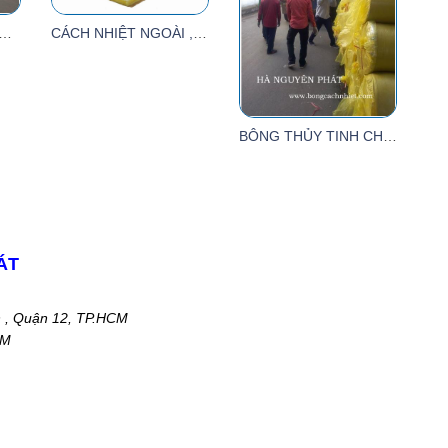
CÁCH NHIỆT NGOÀI , BÔNG THỦY TINH DÀY 25MM, TỶ TRỌNG 32KG/M3
ỐNG CHÁY SỢI THỦY TINH
BÔNG THỦY TINH CHỐNG CHÁY
ÁT
n , Quận 12, TP.HCM
CM