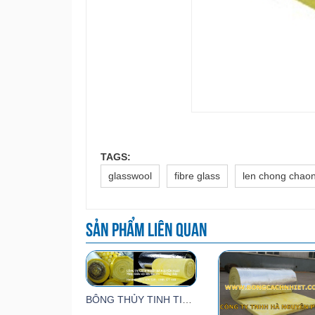
TAGS:
glasswool
fibre glass
len chong chao
Sản phẩm liên quan
BÔNG THỦY TINH TIÊU ÂM