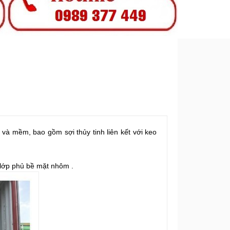
ẹ và mềm, bao gồm sợi thủy tinh liên kết với keo
 lớp phủ bề mặt nhôm .