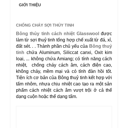
GIỚI THIỆU
CHỐNG CHÁY SỢI THỦY TINH
Bông thủy tinh cách nhiệt Glasswool
được
làm từ sợi thuỷ tinh tổng hợp chế xuất từ đá, xỉ,
đất sét. . . Thành phần chủ yếu của
Bông thuỷ
tinh
chứa Aluminum, Siliccat canxi, Oxit kim
loại, ... không chứa Amiang; có tính năng cách
nhiệt, chống cháy cách âm, cách điện cao,
không cháy, mềm mại và có tính đàn hồi tốt.
Tiện ích cơ bản của Bông thuỷ tinh kết hợp với
tấm nhôm, nhựa chịu nhiệt cao tạo ra một sản
phẩm cách nhiệt cách âm vượt trội ở cả thể
dạng cuộn hoặc thể dạng tấm.