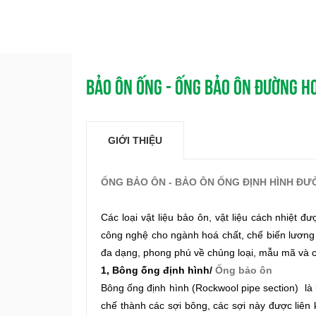
BẢO ÔN ỐNG - ỐNG BẢO ÔN ĐƯỜNG H
GIỚI THIỆU
ỐNG BẢO ÔN - BẢO ÔN ỐNG ĐỊNH HÌNH Đ
Các loại vật liệu bảo ôn, vật liệu cách nhiệt
công nghệ cho ngành hoá chất, chế biến lương t
đa dạng, phong phú về chủng loại, mẫu mã và ch
1, Bông ống định hình/
Ống bảo ôn
Bông ống định hình (Rockwool pipe section) là
chế thành các sợi bông, các sợi này được liê