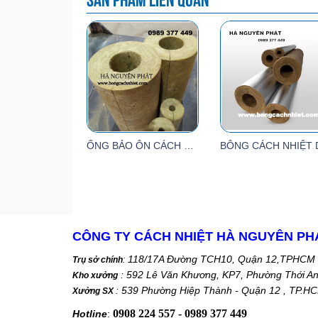
ỐNG BẢO ÔN CÁCH NHIỆT ĐƯỜNG ỐNG HƠI
CÔNG TY CÁCH NHIỆT HÀ NGUYÊN PH
118/17A Đường TCH10, Quận 12,TPHCM
Trụ sở chính
:
: 592 Lê Văn Khương, KP7, Phường Thới A
Kho xưởng
: 539 Phường Hiệp Thành - Quận 12 , TP.H
Xưởng SX
0908 224 557 - 0989 377 449
Hotline
: