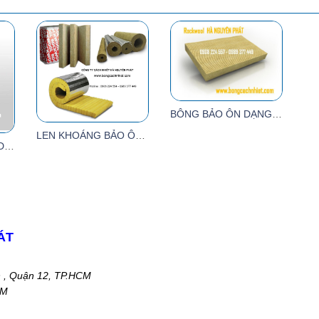
BÔNG BẢO ÔN DẠNG TẤM (BÔNG KHOÁNG)
LEN KHOÁNG BẢO ÔN ( (Mineral wool)
BÔNG CÁCH NHIỆT DẠNG ỐNG
ÁT
n , Quận 12, TP.HCM
CM