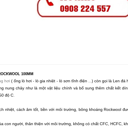
 ROCKWOOL 100MM
ng hơi
( ống lò hơi - lò gia nhiệt - lò sơn tĩnh điện ...) còn gọi là Le
ng nung chảy như là một vật liệu chính và bổ sung thêm chất kết dín
850 độ C.
 nhiệt, cách âm tốt, bền với môi trường, bông khoáng Rockwool đượ
ủa con người, thân thiện với môi trường, không có chất CFC, HCFC, k