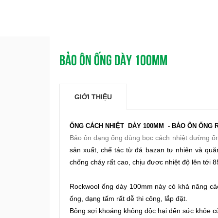
BẢO ÔN ỐNG DÀY 100MM
GIỚI THIỆU
ỐNG CÁCH NHIỆT DÀY 100MM - BẢO ÔN ỐNG
Bảo ôn dạng ống dùng bọc cách nhiệt đường ố
sản xuất, chế tác từ đá bazan tự nhiên và quặ
chống cháy rất cao, chịu đươc nhiệt độ lên tới 
Rockwool ống dày 100mm này có khả năng cách
ống, dạng tấm rất dễ thi công, lắp đặt.
Bông sợi khoáng không độc hại đến sức khỏe c