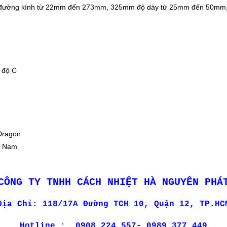
ó đường kính từ 22mm đến 273mm, 325mm độ dày từ 25mm đến 50mm, 
độ C
agon
 Nam
CÔNG TY TNHH CÁCH NHIỆT HÀ NGUYÊN PHÁ
Địa Chỉ: 118/17A Đường TCH 10, Quận 12, TP.HC
Hotline : 0908 224 557- 0989 377 449