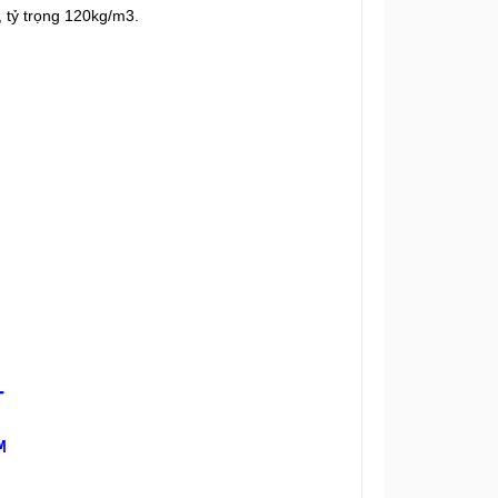
tỷ trọng 120kg/m3.
T
M