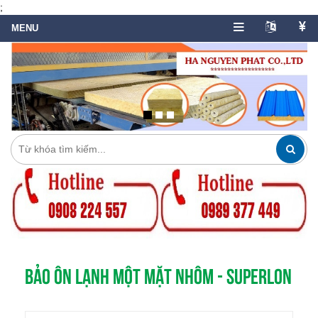
;
BẢO ÔN LẠNH MỘT MẶT NHÔM - SUPERLON