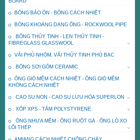
BOARD
BÔNG BẢO ÔN - BÔNG CÁCH NHIỆT
BÔNG KHOÁNG DẠNG ỐNG - ROCKWOOL PIPE
BÔNG THỦY TINH - LEN THỦY TINH -
FIBREGLASS GLASSWOOL
VẢI PHỦ NHÔM. VẢI THỦY TINH PHỦ BẠC
BÔNG SỢI GỐM CERAMIC
ỐNG GIÓ MỀM CÁCH NHIỆT - ỐNG GIÓ MỀM
KHÔNG CÁCH NHIỆT
CAO SU NON - CAO SU LƯU HÓA SUPERLON
XỐP XPS - TẤM POLYSTYRENE
ỐNG NHỰA MỀM - ỐNG RUỘT GÀ - ỐNG LÒ XO
LÕI THÉP
AMIANG CÁCH NHIỆT CHỐNG CHÁY