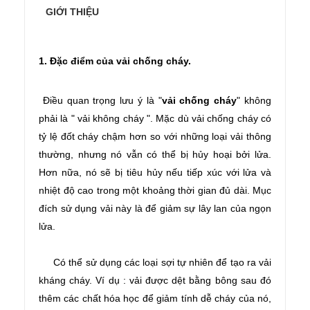
GIỚI THIỆU
1. Đặc điểm của vải chống cháy.
Điều quan trọng lưu ý là "
vải chống cháy
" không
phải là " vải không cháy ". Mặc dù vải chống cháy có
tỷ lệ đốt cháy chậm hơn so với những loại vải thông
thường, nhưng nó vẫn có thể bị hủy hoại bởi lửa.
Hơn nữa, nó sẽ bị tiêu hủy nếu tiếp xúc với lửa và
nhiệt độ cao trong một khoảng thời gian đủ dài. Mục
đích sử dụng vải này là để giảm sự lây lan của ngọn
lửa.
Có thể sử dụng các loại sợi tự nhiên để tạo ra vải
kháng cháy. Ví dụ : vải được dệt bằng bông sau đó
thêm các chất hóa học để giảm tính dễ cháy của nó,