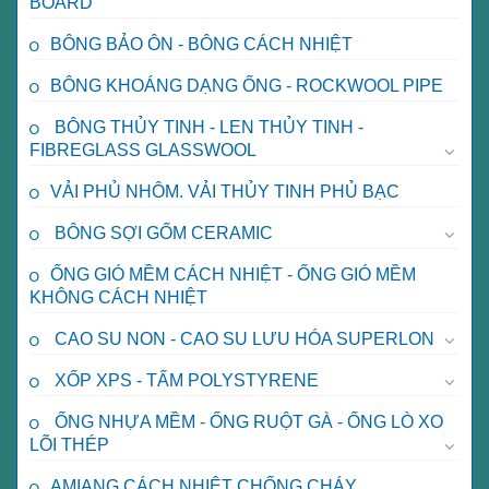
BOARD
BÔNG BẢO ÔN - BÔNG CÁCH NHIỆT
BÔNG KHOÁNG DẠNG ỐNG - ROCKWOOL PIPE
BÔNG THỦY TINH - LEN THỦY TINH -
FIBREGLASS GLASSWOOL
VẢI PHỦ NHÔM. VẢI THỦY TINH PHỦ BẠC
BÔNG SỢI GỐM CERAMIC
ỐNG GIÓ MỀM CÁCH NHIỆT - ỐNG GIÓ MỀM
KHÔNG CÁCH NHIỆT
CAO SU NON - CAO SU LƯU HÓA SUPERLON
XỐP XPS - TẤM POLYSTYRENE
ỐNG NHỰA MỀM - ỐNG RUỘT GÀ - ỐNG LÒ XO
LÕI THÉP
AMIANG CÁCH NHIỆT CHỐNG CHÁY