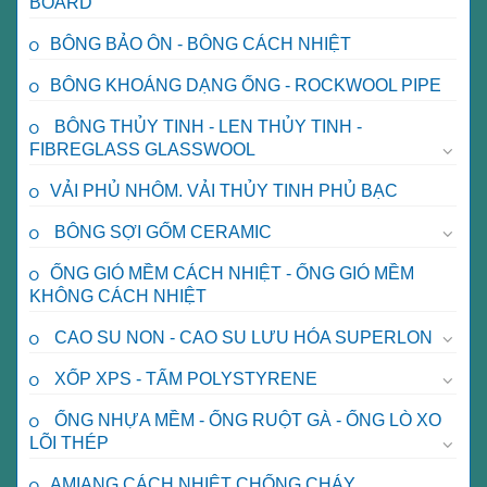
BOARD
BÔNG BẢO ÔN - BÔNG CÁCH NHIỆT
BÔNG KHOÁNG DẠNG ỐNG - ROCKWOOL PIPE
BÔNG THỦY TINH - LEN THỦY TINH -
FIBREGLASS GLASSWOOL
VẢI PHỦ NHÔM. VẢI THỦY TINH PHỦ BẠC
BÔNG SỢI GỐM CERAMIC
ỐNG GIÓ MỀM CÁCH NHIỆT - ỐNG GIÓ MỀM
KHÔNG CÁCH NHIỆT
CAO SU NON - CAO SU LƯU HÓA SUPERLON
XỐP XPS - TẤM POLYSTYRENE
ỐNG NHỰA MỀM - ỐNG RUỘT GÀ - ỐNG LÒ XO
LÕI THÉP
AMIANG CÁCH NHIỆT CHỐNG CHÁY