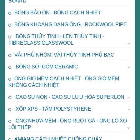
BOARD
BÔNG BẢO ÔN - BÔNG CÁCH NHIỆT
BÔNG KHOÁNG DẠNG ỐNG - ROCKWOOL PIPE
BÔNG THỦY TINH - LEN THỦY TINH -
FIBREGLASS GLASSWOOL
VẢI PHỦ NHÔM. VẢI THỦY TINH PHỦ BẠC
BÔNG SỢI GỐM CERAMIC
ỐNG GIÓ MỀM CÁCH NHIỆT - ỐNG GIÓ MỀM
KHÔNG CÁCH NHIỆT
CAO SU NON - CAO SU LƯU HÓA SUPERLON
XỐP XPS - TẤM POLYSTYRENE
ỐNG NHỰA MỀM - ỐNG RUỘT GÀ - ỐNG LÒ XO
LÕI THÉP
AMIANG CÁCH NHIỆT CHỐNG CHÁY