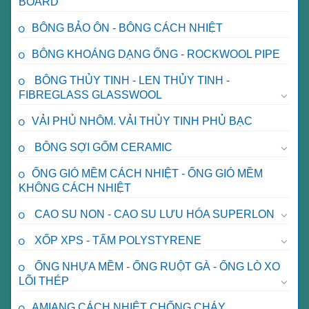
BOARD
BÔNG BẢO ÔN - BÔNG CÁCH NHIỆT
BÔNG KHOÁNG DẠNG ỐNG - ROCKWOOL PIPE
BÔNG THỦY TINH - LEN THỦY TINH -
FIBREGLASS GLASSWOOL
VẢI PHỦ NHÔM. VẢI THỦY TINH PHỦ BẠC
BÔNG SỢI GỐM CERAMIC
ỐNG GIÓ MỀM CÁCH NHIỆT - ỐNG GIÓ MỀM
KHÔNG CÁCH NHIỆT
CAO SU NON - CAO SU LƯU HÓA SUPERLON
XỐP XPS - TẤM POLYSTYRENE
ỐNG NHỰA MỀM - ỐNG RUỘT GÀ - ỐNG LÒ XO
LÕI THÉP
AMIANG CÁCH NHIỆT CHỐNG CHÁY