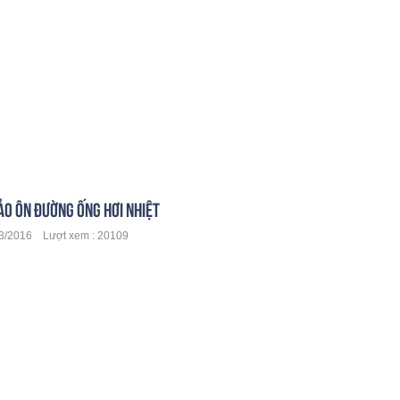
ẢO ÔN ĐƯỜNG ỐNG HƠI NHIỆT
3/2016 Lượt xem : 20109