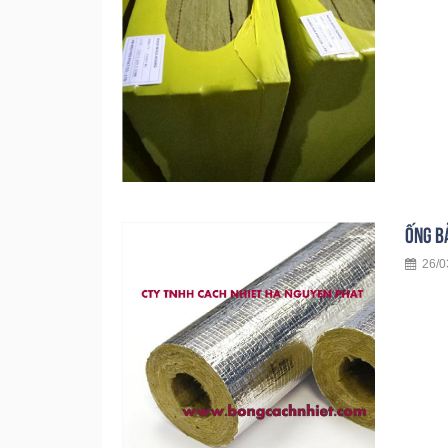
ỐNG B
26/0