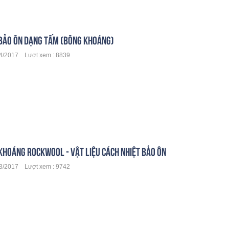
BẢO ÔN DẠNG TẤM (BÔNG KHOÁNG)
/2017 Lượt xem : 8839
KHOÁNG ROCKWOOL - VẬT LIỆU CÁCH NHIỆT BẢO ÔN
/2017 Lượt xem : 9742