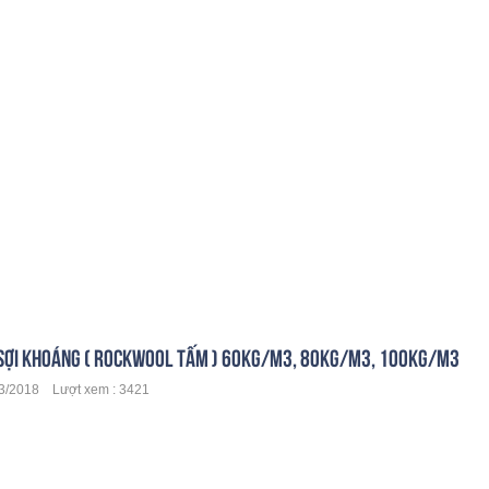
SỢI KHOÁNG ( ROCKWOOL TẤM ) 60KG/M3, 80KG/M3, 100KG/M3
/2018 Lượt xem : 3421