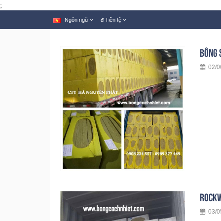
;
Ngôn ngữ
đ
Tiền tệ
BÔNG 
02/0
ROCKW
03/05