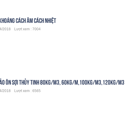
KHOÁNG CÁCH ÂM CÁCH NHIỆT
/2018 Lượt xem : 7004
ẢO ÔN SỢI THỦY TINH 80KG/M3, 60KG/M,100KG/M3,120KG/M3
/2018 Lượt xem : 6565