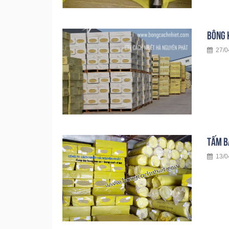
BÔNG 
27/04
TẤM B
13/04