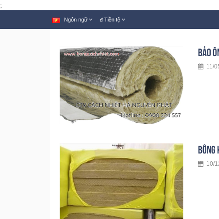
;
Ngôn ngữ
đ
Tiền tệ
BẢO Ô
11/05
BÔNG 
10/12