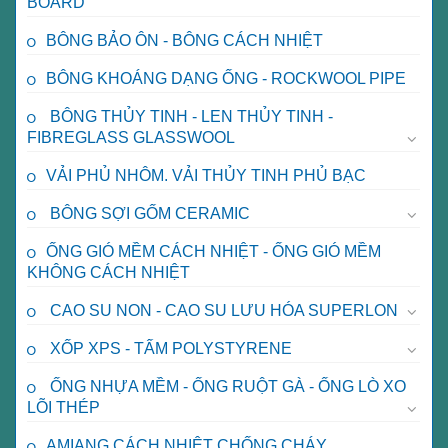
BOARD
BÔNG BẢO ÔN - BÔNG CÁCH NHIỆT
BÔNG KHOÁNG DẠNG ỐNG - ROCKWOOL PIPE
BÔNG THỦY TINH - LEN THỦY TINH -
FIBREGLASS GLASSWOOL
VẢI PHỦ NHÔM. VẢI THỦY TINH PHỦ BẠC
BÔNG SỢI GỐM CERAMIC
ỐNG GIÓ MỀM CÁCH NHIỆT - ỐNG GIÓ MỀM
KHÔNG CÁCH NHIỆT
CAO SU NON - CAO SU LƯU HÓA SUPERLON
XỐP XPS - TẤM POLYSTYRENE
ỐNG NHỰA MỀM - ỐNG RUỘT GÀ - ỐNG LÒ XO
LÕI THÉP
AMIANG CÁCH NHIỆT CHỐNG CHÁY