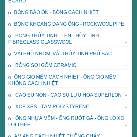
BOARD
BÔNG BẢO ÔN - BÔNG CÁCH NHIỆT
BÔNG KHOÁNG DẠNG ỐNG - ROCKWOOL PIPE
BÔNG THỦY TINH - LEN THỦY TINH -
FIBREGLASS GLASSWOOL
VẢI PHỦ NHÔM. VẢI THỦY TINH PHỦ BẠC
BÔNG SỢI GỐM CERAMIC
ỐNG GIÓ MỀM CÁCH NHIỆT - ỐNG GIÓ MỀM
KHÔNG CÁCH NHIỆT
CAO SU NON - CAO SU LƯU HÓA SUPERLON
XỐP XPS - TẤM POLYSTYRENE
ỐNG NHỰA MỀM - ỐNG RUỘT GÀ - ỐNG LÒ XO
LÕI THÉP
AMIANG CÁCH NHIỆT CHỐNG CHÁY