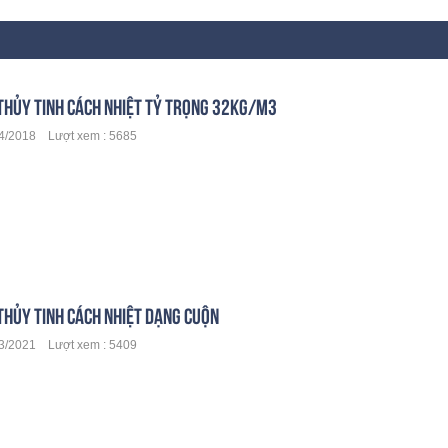
THỦY TINH CÁCH NHIỆT TỶ TRỌNG 32KG/M3
/2018 Lượt xem : 5685
THỦY TINH CÁCH NHIỆT DẠNG CUỘN
/2021 Lượt xem : 5409