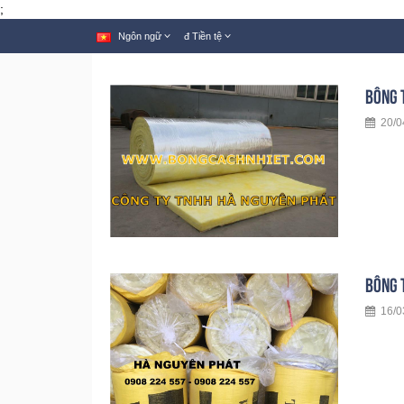
;
Ngôn ngữ
đ
Tiền tệ
BÔNG 
20/04
BÔNG 
16/03