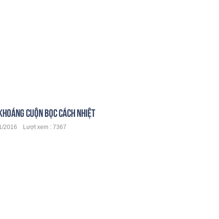
KHOÁNG CUỘN BỌC CÁCH NHIỆT
/2016 Lượt xem : 7367