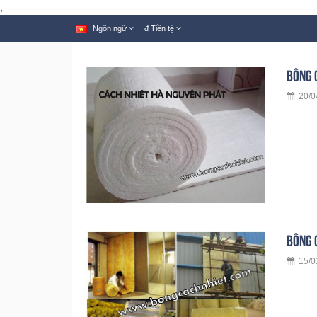
;
Ngôn ngữ
đ
Tiền tệ
BÔNG 
20/04
BÔNG 
15/0