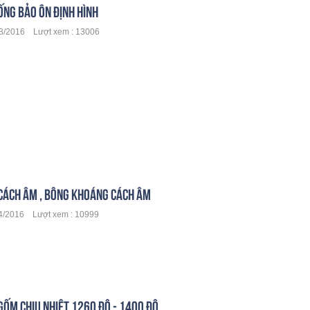
ỐNG BẢO ÔN ĐỊNH HÌNH
3/2016 Lượt xem : 13006
CÁCH ÂM , BÔNG KHOÁNG CÁCH ÂM
/2016 Lượt xem : 10999
GỐM CHỊU NHIỆT 1260 ĐỘ - 1400 ĐỘ