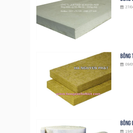
27/04
BÔNG 
09/0
BÔNG G
19/07