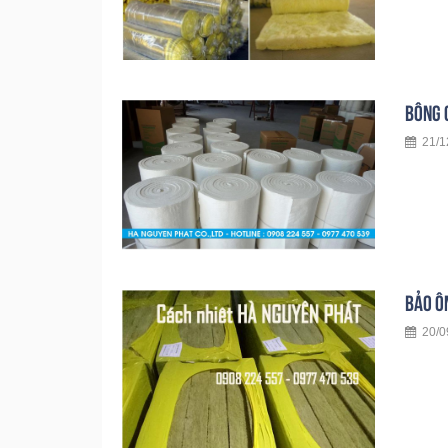
BÔNG G
21/1
BẢO Ô
20/0