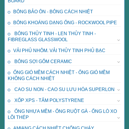
BOARD
BÔNG BẢO ÔN - BÔNG CÁCH NHIỆT
BÔNG KHOÁNG DẠNG ỐNG - ROCKWOOL PIPE
BÔNG THỦY TINH - LEN THỦY TINH -
FIBREGLASS GLASSWOOL
VẢI PHỦ NHÔM. VẢI THỦY TINH PHỦ BẠC
BÔNG SỢI GỐM CERAMIC
ỐNG GIÓ MỀM CÁCH NHIỆT - ỐNG GIÓ MỀM
KHÔNG CÁCH NHIỆT
CAO SU NON - CAO SU LƯU HÓA SUPERLON
XỐP XPS - TẤM POLYSTYRENE
ỐNG NHỰA MỀM - ỐNG RUỘT GÀ - ỐNG LÒ XO
LÕI THÉP
AMIANG CÁCH NHIỆT CHỐNG CHÁY