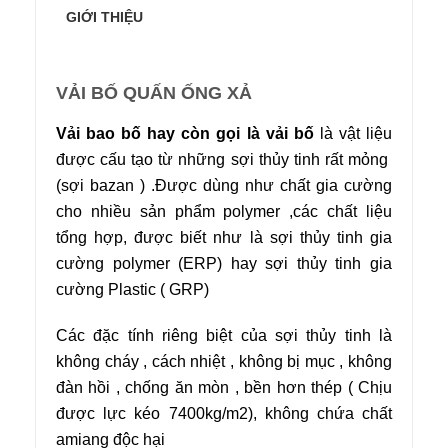
GIỚI THIỆU
VẢI BỐ QUẤN ỐNG XẢ
Vải bao bố hay còn gọi là vải bố
là vật liệu
được cấu tạo từ những sợi thủy tinh rất mỏng
(sợi bazan ) .Được dùng như chất gia cường
cho nhiều sản phẩm polymer ,các chất liệu
tổng hợp, được biết như là sợi thủy tinh gia
cường polymer (ERP) hay sợi thủy tinh gia
cường Plastic ( GRP)
Các đặc tính riêng biệt của sợi thủy tinh là
không cháy , cách nhiệt , không bị mục , không
đàn hồi , chống ăn mòn , bền hơn thép ( Chịu
được lực kéo 7400kg/m2), không chứa chất
amiang độc hại