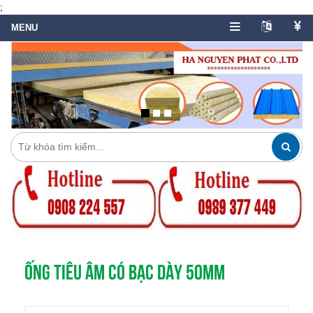
;
ỐNG TIÊU ÂM CÓ BẠC DÀY 50MM