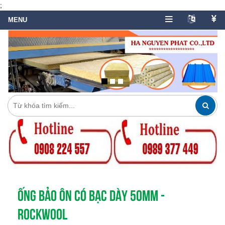
;
ỐNG BẢO ÔN CÓ BẠC DÀY 50MM -
ROCKWOOL