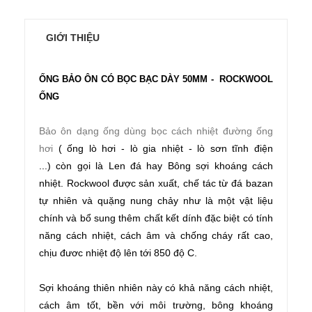
GIỚI THIỆU
ỐNG BẢO ÔN CÓ BỌC BẠC DÀY 50MM - ROCKWOOL
ỐNG
Bảo ôn dạng ống dùng bọc cách nhiệt đường ống
hơi
( ống lò hơi - lò gia nhiệt - lò sơn tĩnh điện
...) còn gọi là Len đá hay Bông sợi khoáng cách
nhiệt. Rockwool được sản xuất, chế tác từ đá bazan
tự nhiên và quặng nung chảy như là một vật liệu
chính và bổ sung thêm chất kết dính đặc biệt có tính
năng cách nhiệt, cách âm và chống cháy rất cao,
chịu đươc nhiệt độ lên tới 850 độ C.
Sợi khoáng thiên nhiên này có khả năng cách nhiệt,
cách âm tốt, bền với môi trường, bông khoáng