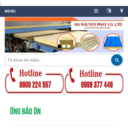
;
ỐNG BẢO ÔN