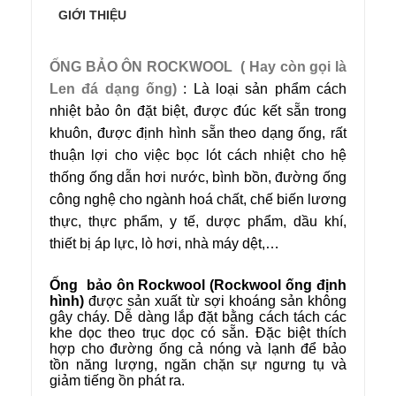
GIỚI THIỆU
ỐNG BẢO ÔN ROCKWOOL ( Hay còn gọi là
Len đá dạng ống)
: Là loại sản phẩm cách
nhiệt bảo ôn đặt biệt, được đúc kết sẵn trong
khuôn, được định hình sẵn theo dạng ống, rất
thuận lợi cho việc bọc lót cách nhiệt cho hệ
thống ống dẫn hơi nước, bình bồn, đường ống
công nghệ cho ngành hoá chất, chế biến lương
thực, thực phẩm, y tế, dược phẩm, dầu khí,
thiết bị áp lực, lò hơi, nhà máy dệt,…
Ống bảo ôn Rockwool (Rockwool ống định
hình)
được sản xuất từ sợi khoáng sản không
gây cháy. Dễ dàng lắp đặt bằng cách tách các
khe dọc theo trục dọc có sẵn. Đặc biệt thích
hợp cho đường ống cả nóng và lạnh để bảo
tồn năng lượng, ngăn chặn sự ngưng tụ và
giảm tiếng ồn phát ra.