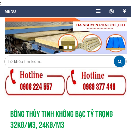
;
BÔNG THỦY TINH KHÔNG BẠC TỶ TRỌNG
32KG/M3, 24KG/M3