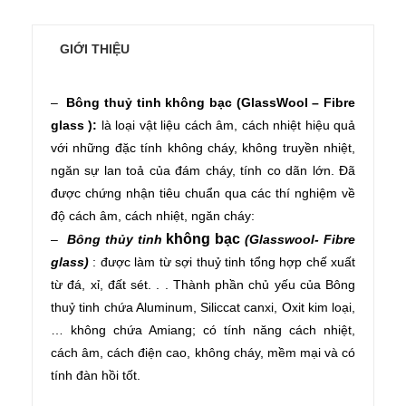
GIỚI THIỆU
–
Bông thuỷ tinh không bạc (GlassWool – Fibre
glass ):
là loại vật liệu cách âm, cách nhiệt hiệu quả
với những đặc tính không cháy, không truyền nhiệt,
ngăn sự lan toả của đám cháy, tính co dãn lớn. Đã
được chứng nhận tiêu chuẩn qua các thí nghiệm về
độ cách âm, cách nhiệt, ngăn cháy:
không bạc
–
Bông thủy tinh
(Glasswool- Fibre
glass)
: được làm từ sợi thuỷ tinh tổng hợp chế xuất
từ đá, xỉ, đất sét. . . Thành phần chủ yếu của Bông
thuỷ tinh chứa Aluminum, Siliccat canxi, Oxit kim loại,
… không chứa Amiang; có tính năng cách nhiệt,
cách âm, cách điện cao, không cháy, mềm mại và có
tính đàn hồi tốt.