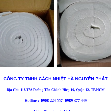
CÔNG TY TNHH CÁCH NHIỆT HÀ NGUYÊN PHÁT
Địa Chỉ: 118/17A Đường Tân Chánh Hiệp 10, Quận 12, TP.HCM
Hotline : 0908 224 557- 0989 377 449