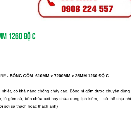
M 1260 ĐỘ C
BRE
-
B
ÔNG GỐM 610MM x 7200MM x 25MM 1260 ĐỘ C
 nhiệt
, có khả năng chống cháy cao. Bông nỉ gốm được chuyên dùng ch
em, lò gốm sứ, bồn chứa axit hay chứa dung lịch kiểm,… có thể chịu n
ưới sợi sa thạch hoặc thạch anh)