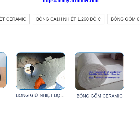
https://bongcachnhiet.com
IỆT CERAMIC
BÔNG CA1H NHIỆT 1.260 ĐỘ C
BÔNG GỐM 61
T CÁCH ÂM CÓ KEO 25MM ( 1M X 10M X 25MM)
BÔNG GIỮ NHIỆT BỌC BẢO ÔN TỶ TRỌNG 96KG/M3,128KG/M3
BÔNG GỐM CERAMIC