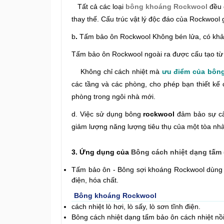
Tất cả các loại
bông khoáng Rockwool
đều 
thay thế. Cấu trúc vật lý độc đáo của Rockwool
b
.
Tấm bảo ôn Rockwool Không bén lửa, có khả n
Tấm bảo ôn Rockwool ngoài ra được cấu tạo từ n
Không chỉ cách nhiệt mà
ưu điểm của bôn
các tầng và các phòng, cho phép bạn thiết kế
phòng trong ngôi nhà mới.
d. Việc sử dụng bông
rockwool
đảm bảo sự câ
giảm lượng năng lượng tiêu thụ của một tòa nh
3. Ứng dụng của
Bông cách nhiệt dạng t
ấm 
Tấm bảo ôn - Bông sợi khoáng Rockwool dùng 
điện, hóa chất.
Bông khoáng Rockwool
cách nhiệt lò hơi, lò sấy, lò sơn tĩnh điện.
Bông cách nhiệt dạng tấm bảo ôn cách nhiệt nồi h