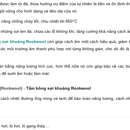
được làm từ đá, thừa hưởng ưu điểm của tự nhiên là bền và ổn định the
 giữ vững cho hình dạng và dẻo dai của nó.
ăng chống cháy tốt, chịu nhiệt tới 850°C
hững sợi len đá, chứa các lỗ không khí, tăng cường khả năng cách âm
g sợi khoáng Rockwool
còn giúp cách âm một cách hiệu quả, giảm ti
 các môi trường âm thanh phù hợp với từng không gian, cho dù đó 
n bằng năng lượng tích cực, hơn thế nữa nó còn giúp bảo vệ các tòa
à để sưởi ấm hoặc làm mát.
(
Rockwool) -
Tấm bông sợi khoáng Rockwool
cách nhiệt đường ống nóng và lạnh để bảo toàn năng lượng
,
cách n
ơi, lò hơi, lò gang thép....