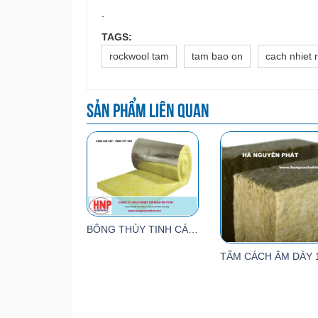
.
TAGS:
rockwool tam
tam bao on
cach nhiet 
Sản phẩm liên quan
BÔNG THỦY TINH CÁCH ÂM