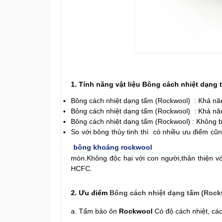
1. Tính năng vật liệu Bông cách nhiệt dạng 
Bông cách nhiệt dạng tấm (Rockwool) : Khả năn
Bông cách nhiệt dạng t
ấm (
Rockwool)
: Khả năn
Bông cách nhiệt dạng t
ấm (
Rockwool)
: Không b
So với bông thủy tinh thì
có nhiều ưu điểm cũn
bông khoáng rockwool
mòn.
Không độc hại với con người,thân thiện v
HCFC.
2.
Ưu điểm
Bông cách nhiệt dạng t
ấm (
Rock
a. Tấm bảo ôn
Rockwool
Có độ cách nhiệt, c