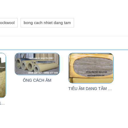
rockwool
bong cach nhiet dang tam
ỐNG CÁCH ÂM
TIÊU ÂM DẠNG TẤM TỶ TRỌNG 60KG - 25MM
TẤM CÁCH ÂM DÀY 10CMM ( ROCKWOOL INSULATION 100MM)