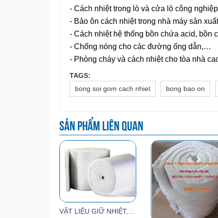
- Cách nhiệt trong lò và cửa lò công nghiệp
- Bảo ôn cách nhiệt trong nhà máy sản xuấ
- Cách nhiệt hệ thống bồn chứa acid, bồn 
- Chống nóng cho các đường ống dẫn,…
- Phòng cháy và cách nhiệt cho tòa nhà c
TAGS:
bong soi gom cach nhiet
bong bao on
Sản phẩm liên quan
VẬT LIỆU GIỮ NHIỆT, CÁCH NHIỆT, BẢO ÔN LÒ SẤY SƠN, LÒ TĨNH ĐIỆN, LÒ GỐM SỨ