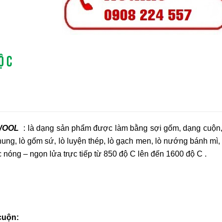
Ộ C
GWOOL
: là dạng sản phẩm được làm bằng sợi gốm, dạng cuộn, 
nung, lò gốm sứ, lò luyện thép, lò gạch men, lò nướng bánh m
 nóng – ngọn lửa trực tiếp từ 850 độ C lên đến 1600 độ C .
cuộn: