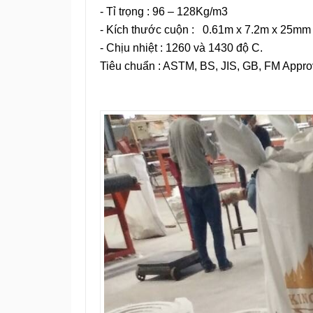
- Tỉ trọng : 96 – 128Kg/m3
- Kích thước cuộn : 0.61m x 7.2m x 25mm
- Chịu nhiệt : 1260 và 1430 độ C.
Tiêu chuẩn : ASTM, BS, JIS, GB, FM App