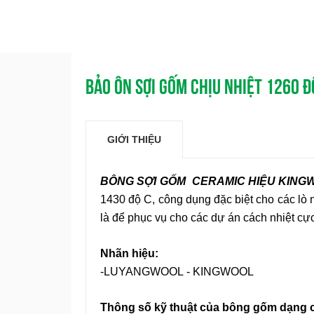
BẢO ÔN SỢI GỐM CHỊU NHIỆT 1260 Đ
GIỚI THIỆU
BÔNG SỢI GỐM CERAMIC HIỆU KIN
1430 độ C, công dụng đặc biệt cho các lò 
là để phục vụ cho các dự án cách nhiệt cực
Nhãn hiệu:
-LUYANGWOOL - KINGWOOL
Thông số kỹ thuật của bông gốm dạng 