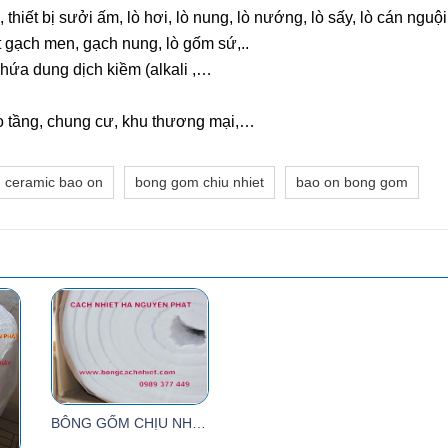
, thiết bị sưởi ấm, lò hơi, lò nung, lò nướng, lò sấy, lò cán ng
t gạch men, gạch nung, lò gốm sứ,..
chứa dung dịch kiềm (alkali ,…
ao tầng, chung cư, khu thương mại,…
ceramic bao on
bong gom chiu nhiet
bao on bong gom
BÔNG GỐM CHỊU NHIỆT CERAMIC