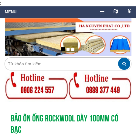
;
BẢO ÔN ỐNG ROCKWOOL DÀY 100MM CÓ
BẠC