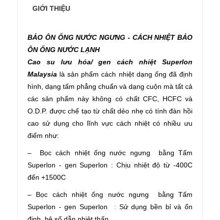
GIỚI THIỆU
BẢO ÔN ỐNG NƯỚC NGƯNG - CÁCH NHIỆT BẢO
ÔN ỐNG NƯỚC LẠNH
Cao su lưu hóa/ gen cách nhiệt Superlon
Malaysia
là sản phẩm cách nhiệt dạng ống đã định
hình, dạng tấm phẳng chuẩn và dạng cuộn mà tất cả
các sản phẩm này không có chất CFC, HCFC và
O.D.P. được chế tạo từ chất dẻo nhẹ có tính đàn hồi
cao sử dụng cho lĩnh vực cách nhiệt có nhiều ưu
điểm như:
– Bọc cách nhiệt ống nước ngưng bằng Tấm
Superlon - gen Superlon : Chịu nhiệt độ từ -400C
đến +1500C
–
Bọc cách nhiệt
ống nước ngưng bằng
Tấm
Superlon - gen Superlon
Sử dụng bền bỉ và ổn
:
định, hệ số dẫn nhiệt thấp.