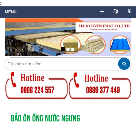
;
BẢO ÔN ỐNG NƯỚC NGƯNG